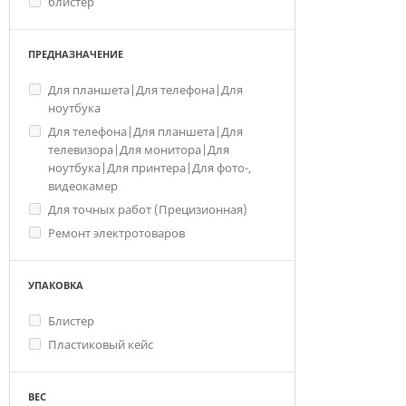
блистер
ПРЕДНАЗНАЧЕНИЕ
Для планшета|Для телефона|Для
ноутбука
Для телефона|Для планшета|Для
телевизора|Для монитора|Для
ноутбука|Для принтера|Для фото-,
видеокамер
Для точных работ (Прецизионная)
Ремонт электротоваров
УПАКОВКА
Блистер
Пластиковый кейс
ВЕС