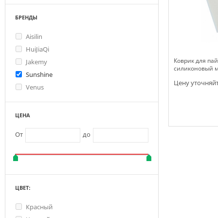
БРЕНДЫ
Aisilin
HuiJiaQi
Коврик для пай
Jakemy
силиконовый 
Sunshine
Цену уточняй
Venus
ЦЕНА
Нет в наличии
От
до
ЦВЕТ:
Красный