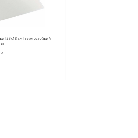
ки [23х18 см] термостойкий
мат
те