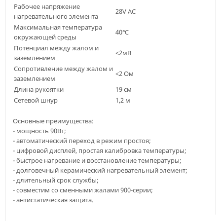
Рабочее напряжение
28V AC
нагревательного элемента
Максимальная температура
40℃
окружающей среды
Потенциал между жалом и
<2мВ
заземлением
Сопротивление между жалом и
<2 Ом
заземлением
Длина рукоятки
19 см
Сетевой шнур
1,2 м
Основные преимущества:
- мощность 90Вт;
- автоматический переход в режим простоя;
- цифровой дисплей, простая калибровка температуры;
- быстрое нагревание и восстановление температуры;
- долговечный керамический нагревательный элемент;
- длительный срок службы;
- совместим со сменными жалами 900-серии;
- антистатическая защита.