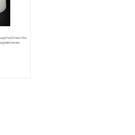
защиты/очистки
тировочная