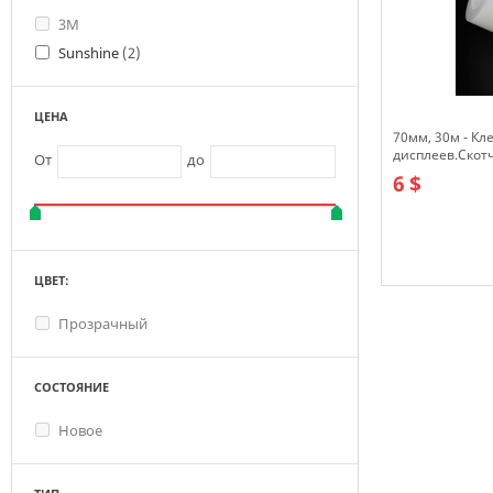
3М
Sunshine
(2)
ЦЕНА
70мм, 30м - Кл
дисплеев.Скот
От
до
6 $
ЦВЕТ:
В наличии
Прозрачный
СОСТОЯНИЕ
Новое