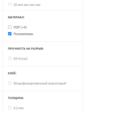
20 мм мм мм мм
25 мм
МАТЕРИАЛ:
30 мм
30 мм мм
ПЭТ
(+4)
30 мм мм мм
Полиэтилен
30 мм мм мм мм
40 мм
ПРОЧНОСТЬ НА РАЗРЫВ:
5 мм
50 мм
69 Н/см2
6 мм
70 мм
(1)
КЛЕЙ:
8 мм
Модифицированный акриловый
ТОЛЩИНА:
0.2 мм