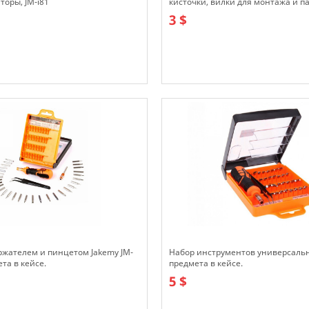
торы, JM-i81
кисточки, вилки для монтажа и па
3 $
В наличии
ржателем и пинцетом Jakemy JM-
Набор инструментов универсальн
ета в кейсе.
предмета в кейсе.
5 $