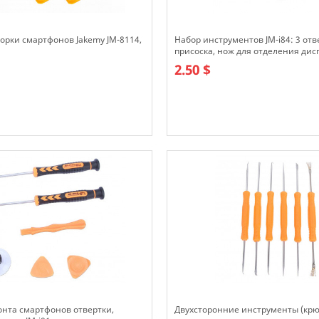
орки смартфонов Jakemy JM-8114,
Набор инструментов JM-i84: 3 отв
присоска, нож для отделения дис
2.50 $
В наличии
онта смартфонов отвертки,
Двухсторонние инструменты (крю