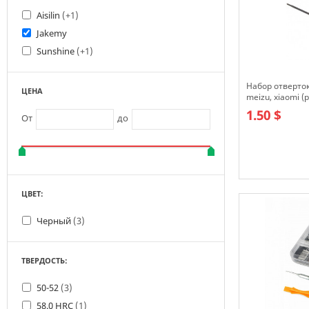
Aisilin
(+1)
Jakemy
Sunshine
(+1)
Набор отверток
ЦЕНА
meizu, xiaomi (
2.0, T5,T6)
1.50 $
От
до
В наличии
ЦВЕТ:
Черный
(3)
ТВЕРДОСТЬ:
50-52
(3)
58.0 HRC
(1)