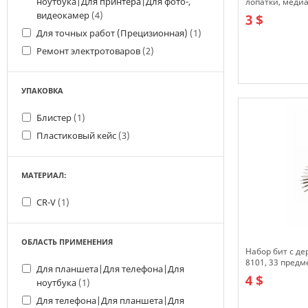
ноутбука|Для принтера|Для фото-,
лопатки, медиа
видеокамер
(4)
3 $
Для точных работ (Прецизионная)
(1)
Ремонт электротоваров
(2)
В наличии
УПАКОВКА
Блистер
(1)
Пластиковый кейс
(3)
МАТЕРИАЛ:
CR-V
(1)
ОБЛАСТЬ ПРИМЕНЕНИЯ
Набор бит с де
8101, 33 предм
Для планшета|Для телефона|Для
4 $
ноутбука
(1)
Для телефона|Для планшета|Для