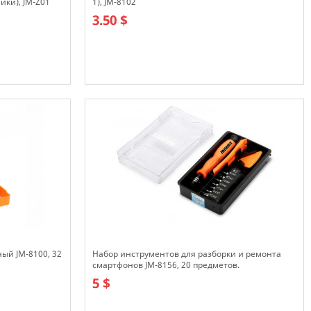
йки), JM-Z01
1), JM-8102
3.50 $
В наличии
ый JM-8100, 32
Набор инструментов для разборки и ремонта
смартфонов JM-8156, 20 предметов.
5 $